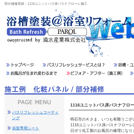
部分補修実績：1116ユニットバス床バスナフローレ施工
1116ユニットバス床バスナフロ
バスリフレッシュコーティ
ング
明石市のＫさま、いつも有難うござ
1116ユニットバス床バスナフロー
浴室専用シート
日ポリ化工製のお風呂の修理になり