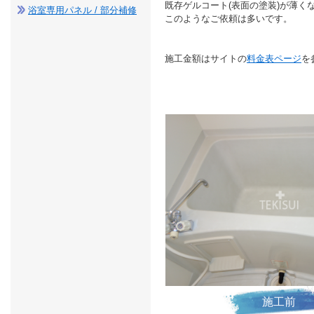
既存ゲルコート(表面の塗装)が薄
浴室専用パネル / 部分補修
このようなご依頼は多いです。
施工金額はサイトの
料金表ページ
を
施工前