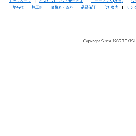
トップページ
|
バスリフレッシュサービス
|
コーティング(塗装)
|
シ
下地補強
|
施工例
|
価格表・資料
|
品質保証
|
会社案内
|
リン
Copyright Since 1985 TEKIS