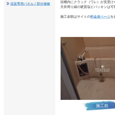
浴槽内にクラック（ワレ）が見受け
浴室専用パネル / 部分補修
天井周り縁の硬質塩ビパッキンは可
施工金額はサイトの
料金表ページ
を
施工前